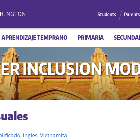
Students
Parents
APRENDIZAJE TEMPRANO
PRIMARIA
SECUNDA
TER INCLUSION MO
suales
lificado
Inglés
Vietnamita