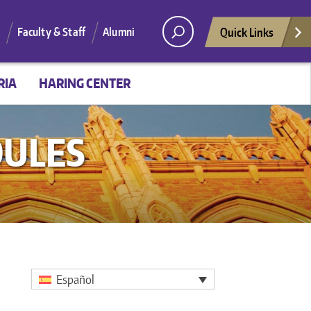
Quick Links
Faculty & Staff
Alumni
RIA
HARING CENTER
DULES
Español